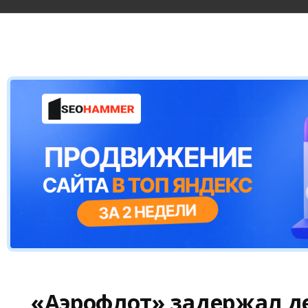
«Аэрофлот» задержал д