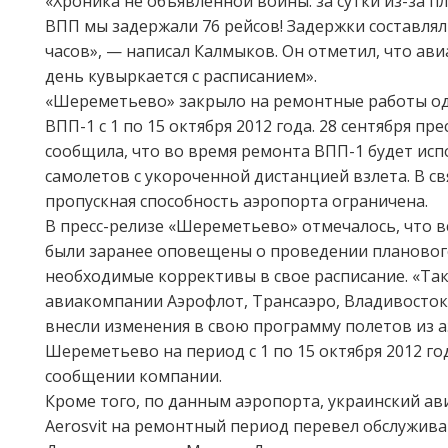
«Хроника не объявленной войны: за сутки из-за 
ВПП мы задержали 76 рейсов! Задержки составляли
часов», — написал Калмыков. Он отметил, что ав
день кувыркается с расписанием».
«Шереметьево» закрыло на ремонтные работы од
ВПП-1 с 1 по 15 октября 2012 года. 28 сентября пр
сообщила, что во время ремонта ВПП-1 будет исп
самолетов с укороченной дистанцией взлета. В св
пропускная способность аэропорта ограничена.
В пресс-релизе «Шереметьево» отмечалось, что 
были заранее оповещены о проведении плановог
необходимые коррективы в свое расписание. «Та
авиакомпании Аэрофлот, Трансаэро, Владивосток
внесли изменения в свою программу полетов из 
Шереметьево на период с 1 по 15 октября 2012 го
сообщении компании.
Кроме того, по данным аэропорта, украинский а
Aerosvit на ремонтный период перевел обслужив