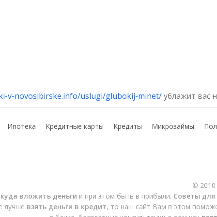
tki-v-novosibirske.info/uslugi/glubokij-minet/
ублажит вас 
Ипотека
Кредитные карты
Кредиты
Микрозаймы
Пол
© 2010
,
куда вложить деньги
и при этом быть в прибыли.
Советы для
де лучше
взять деньги в кредит
, то наш сайт Вам в этом помож