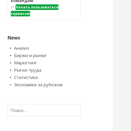
командам.
✅
Начать пользоваться
сервисом
News
Анализ
Биржи и рынки
Маркетинг
Рынок труда
Статистика
Экономика за рубежом
Н
а
й
т