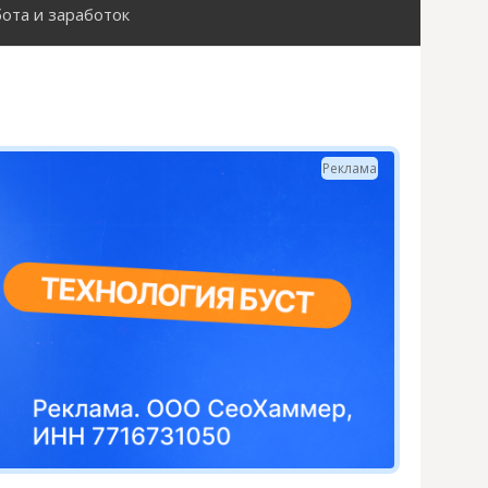
ота и заработок
Н
а
й
Реклама
т
и
: