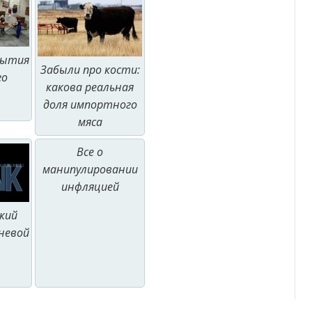
рытия
Забыли про кости:
го
какова реальная
доля импортного
мяса
Все о
манипулировании
инфляцией
кий
невой