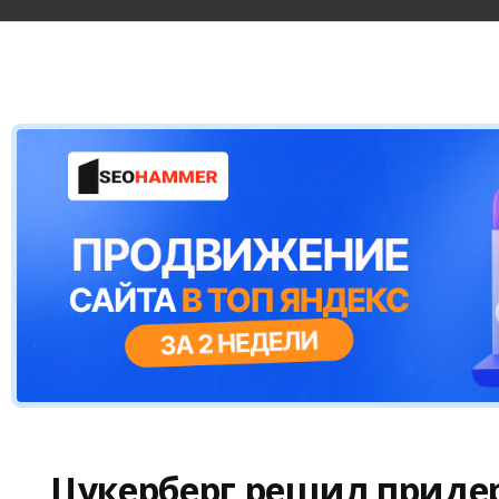
Цукерберг решил приде