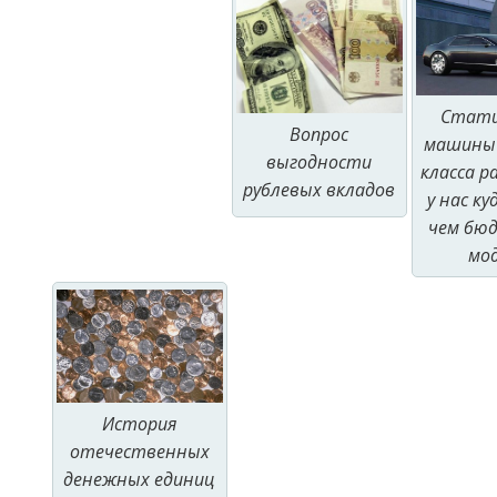
Стати
Вопрос
машины 
выгодности
класса р
рублевых вкладов
у нас ку
чем бю
мо
История
отечественных
денежных единиц