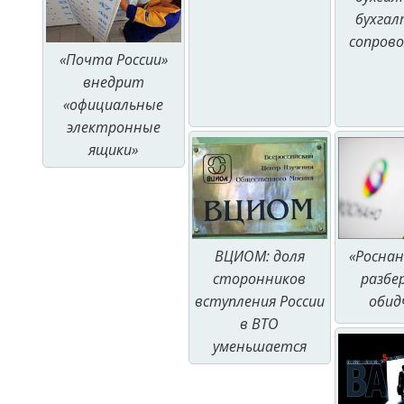
бухгал
сопров
«Почта России»
внедрит
«официальные
электронные
ящики»
«Роснан
ВЦИОМ: доля
разбе
сторонников
обид
вступления России
в ВТО
уменьшается