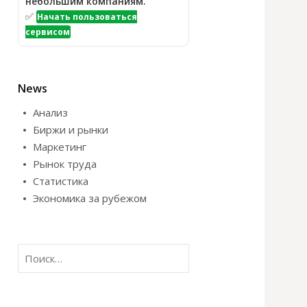
небольшим компаниям.
✅
Начать пользоваться
сервисом
News
Анализ
Биржи и рынки
Маркетинг
Рынок труда
Статистика
Экономика за рубежом
Н
а
й
т