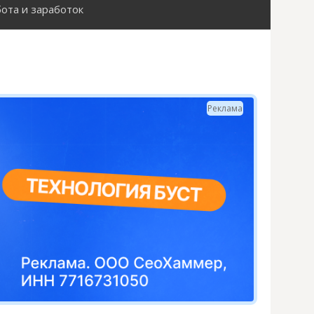
ота и заработок
Н
а
й
Реклама
т
и
: