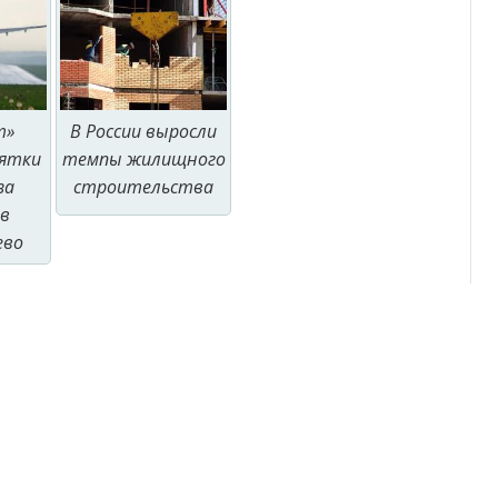
т»
В России выросли
сятки
темпы жилищного
за
строительства
в
ево