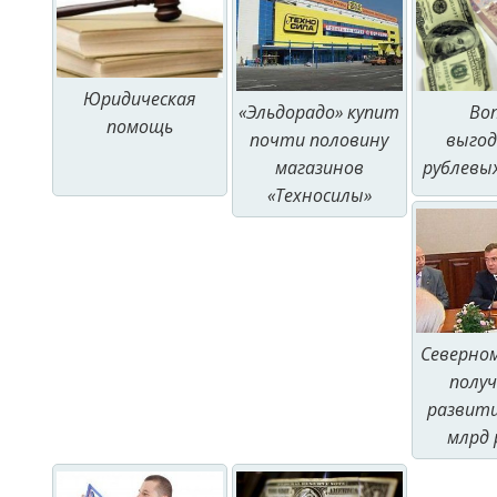
Юридическая
«Эльдорадо» купит
Во
помощь
почти половину
выго
магазинов
рублевы
«Техносилы»
Северном
полу
развити
млрд 