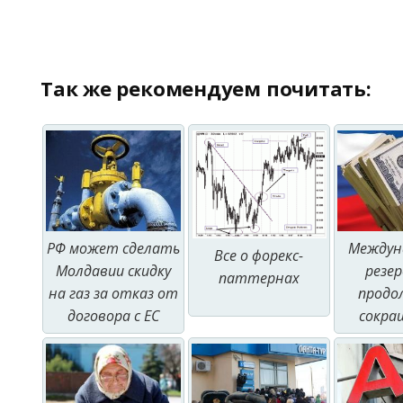
Так же рекомендуем почитать:
РФ может сделать
Междун
Все о форекс-
Молдавии скидку
резе
паттернах
на газ за отказ от
прод
договора с ЕС
сокра