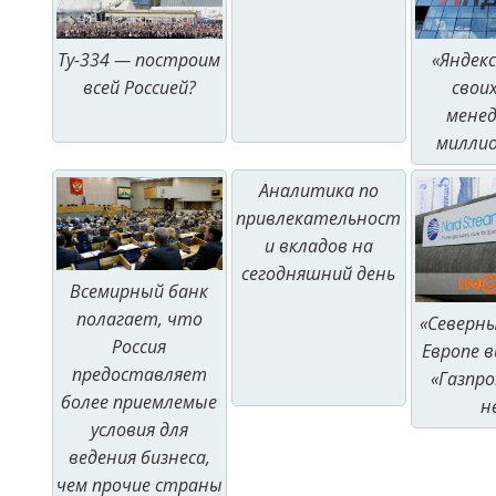
Ту-334 — построим
«Яндекс
всей Россией?
свои
мене
милли
Аналитика по
привлекательност
и вкладов на
сегодняшний день
Всемирный банк
полагает, что
«Северн
Россия
Европе в
предоставляет
«Газпро
более приемлемые
н
условия для
ведения бизнеса,
чем прочие страны