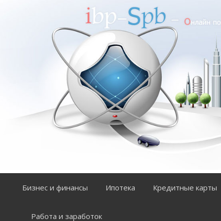
П
е
р
е
й
т
и
к
с
о
д
е
р
ж
а
Бизнес и финансы
Ипотека
Кредитные карты
н
и
ю
Работа и заработок