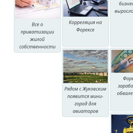
бизне
выросло
Корреляция на
Все о
Форексе
приватизации
жилой
собственности
Фор
зараб
Рядом с Жуковским
обвал
появится мини-
город для
авиаторов