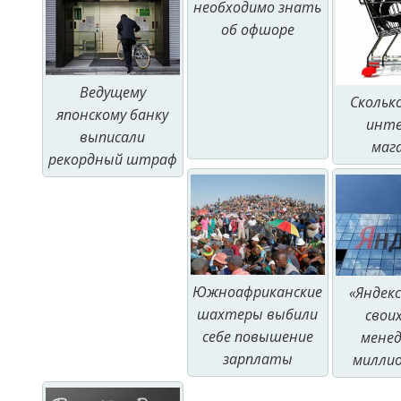
необходимо знать
об офшоре
Ведущему
Скольк
японскому банку
инт
выписали
маг
рекордный штраф
Южноафриканские
«Яндекс
шахтеры выбили
свои
себе повышение
мене
зарплаты
милли