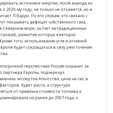
цировать источники энергии, после выхода из
к 2020-му году, не только не откажется, но и
тает Л.Варро. По его словам, это связано с
гут покрывать дефицит собственного газа,
в Северном море, за счет нетрадиционных
етровая), развитие которых ежегодно
 Кроме того, использование угля и атомной
Европе будет сокращаться в силу ужесточения
тва.
лгосрочной перспективе Россия сохранит за
го партнера Европы, подчеркнул
мнению экспертов Агентства, цена на газ, в
акторов, будет расти, а структура
няться от привязки стоимости топлива к
оминировала на рынке до 2007 года, к