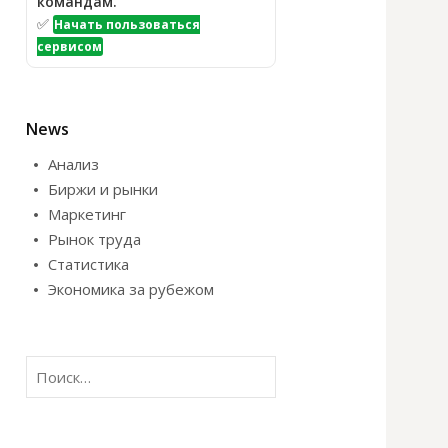
командам.
✅
Начать пользоваться
сервисом
News
Анализ
Биржи и рынки
Маркетинг
Рынок труда
Статистика
Экономика за рубежом
Н
а
й
т