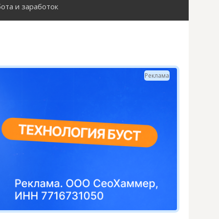
ота и заработок
Н
а
й
Реклама
т
и
: