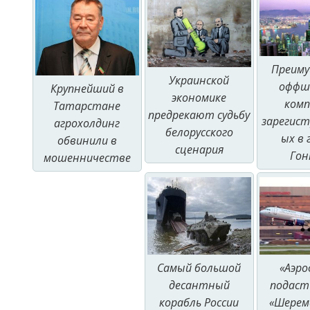
Преим
Украинской
оффш
Крупнейший в
экономике
комп
Татарстане
предрекают судьбу
зарегис
агрохолдинг
белорусского
ых в 
обвинили в
сценария
Гон
мошенничестве
Самый большой
«Аэр
десантный
подаст 
корабль России
«Шерем