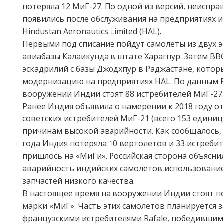
потеряла 12 МиГ-27. По одной из версий, неиспра
появились после обслуживания на предприятиях 
Hindustan Aeronautics Limited (HAL).
Первыми под списание пойдут самолеты из двух э
авиабазы Калаикунда в штате Харагпур. Затем ВВС
эскадрилий с базы Джодхпур в Раджастане, кото
модернизацию на предприятиях HAL. По данным Fli
вооружении Индии стоят 88 истребителей МиГ-27
Ранее Индия объявила о намерении к 2018 году от
советских истребителей МиГ-21 (всего 153 единиц
причинам высокой аварийности. Как сообщалось, 
года Индия потеряла 10 вертолетов и 33 истребит
пришлось на «МиГи». Российская сторона объясн
аварийность индийских самолетов использовани
запчастей низкого качества.
В настоящее время на вооружении Индии стоят п
марки «МиГ». Часть этих самолетов планируется 
французскими истребителями Rafale, победившим