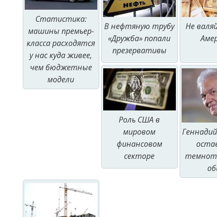
Статистика:
Не валяй
В нефтяную трубу
машины премьер-
Аме
«Дружба» попали
класса расходятся
презервативы
у нас куда живее,
чем бюджетные
модели
Роль США в
мировом
Геннадий
финансовом
оста
секторе
темноте
об