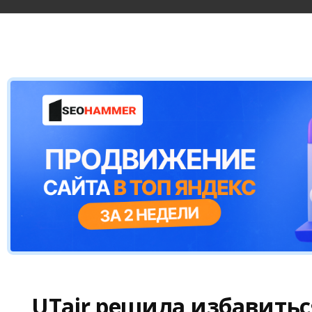
UTair решила избавиться