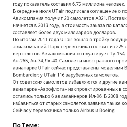
году показатель составил 6,75 миллиона человек.
В середине июля UTаir подписала соглашение о по
Авикомпания получит 20 самолетов А321. Постав
начнется в 2013 году, а стоимость заказа по кат
составляет более двух миллиардов долларов.
По итогам 2011 года UTаir вошла в тройку ведущ
авиакомпаний. Парк перевозчика состоит из 225 
вертолетов. Авиакомпания эксплуатирует Ту-154, Т
Ан-26Б, Ан-74, Як-40. Самолеты иностранного про
авиапарке UTаir сейчас представлены моделями B
Bombardier; у UTаir 116 зарубежных самолетов.
От советских самолетов избавляются и другие ав
авиапарке «Аэрофлота» из спроектированных в с
остались только 6 авиалайнеров Ил-96. В 2008 го
избавиться от старых самолетов заявила также к
Сейчас у перевозчика только Airbus и Boeing.
По Теме: