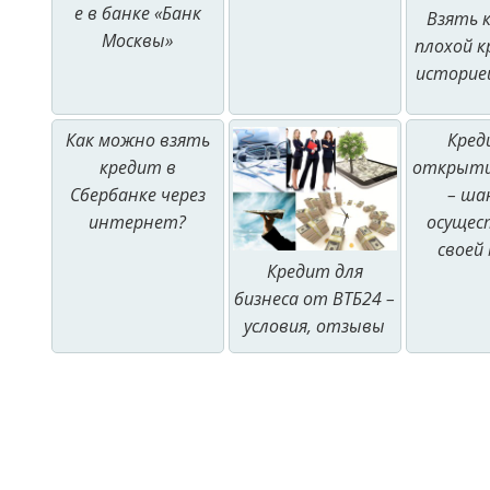
е в банке «Банк
Взять 
Москвы»
плохой 
историе
Как можно взять
Кред
кредит в
открыти
Cбербанке через
– ша
интернет?
осущес
своей
Кредит для
бизнеса от ВТБ24 –
условия, отзывы