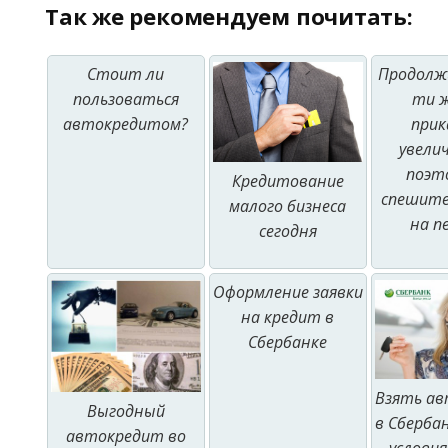
Так же рекомендуем почитать:
Стоит ли
Продолж
пользоваться
ти 
автокредитом?
при
увели
поэт
Кредитование
спешите
малого бизнеса
на п
сегодня
Оформление заявки
на кредит в
Сбербанке
Взять а
Выгодный
в Сбербан
автокредит во