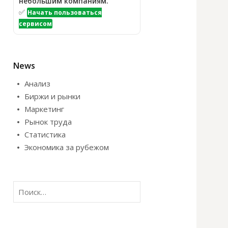
небольшим компаниям.
✅
Начать пользоваться
сервисом
News
Анализ
Биржи и рынки
Маркетинг
Рынок труда
Статистика
Экономика за рубежом
Н
а
й
т