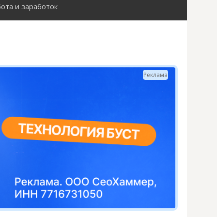
ота и заработок
Н
а
й
Реклама
т
и
: