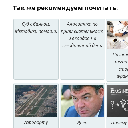
Так же рекомендуем почитать:
Суд с банком.
Аналитика по
Методики помощи.
привлекательност
и вкладов на
сегодняшний день
Позит
нега
сто
фра
Аэропорту
Дело
Почему 