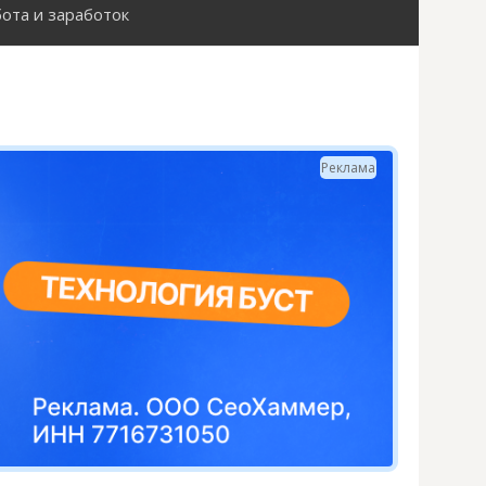
ота и заработок
Н
а
й
Реклама
т
и
: