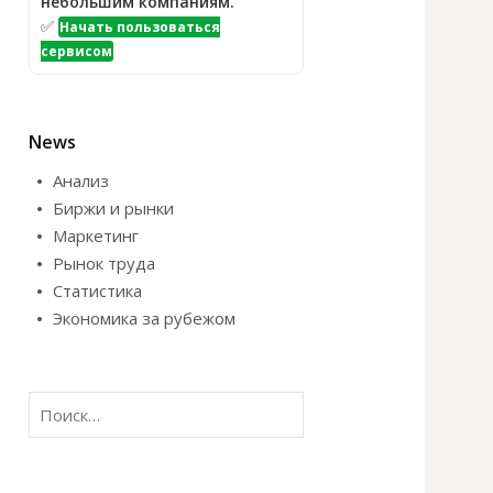
небольшим компаниям.
✅
Начать пользоваться
сервисом
News
Анализ
Биржи и рынки
Маркетинг
Рынок труда
Статистика
Экономика за рубежом
Н
а
й
т