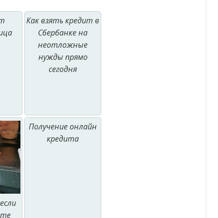
от
Как взять кредит в
ица
Сбербанке на
неотложные
нужды прямо
сегодня
Получение онлайн
кредита
если
ете