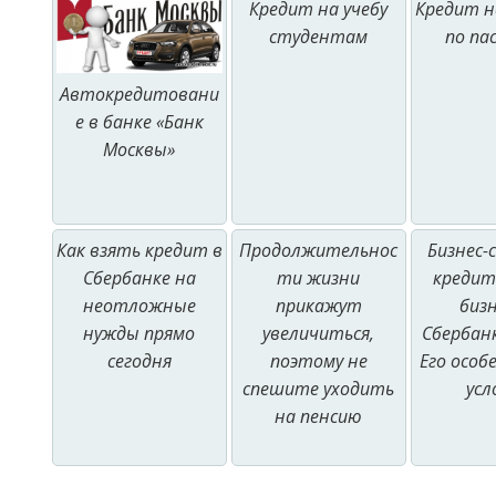
Кредит на учебу
Кредит 
студентам
по па
Автокредитовани
е в банке «Банк
Москвы»
Как взять кредит в
Продолжительнос
Бизнес
Сбербанке на
ти жизни
кредит
неотложные
прикажут
бизн
нужды прямо
увеличиться,
Сбербанк
сегодня
поэтому не
Его особ
спешите уходить
усл
на пенсию