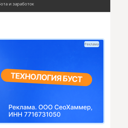
ота и заработок
Н
а
й
Реклама
т
и
: