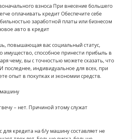
воначального взноса При внесение большего
легче оплачивать кредит Обеспечите себе
стабильностью заработной платы или бизнесом
новое авто в кредит
шь, повышающая вас социальный статус,
то имущество, способное принести прибыль в
ря чему, вы с точностью можете сказать, что
И последнее, индивидуальное для всех, при
те опыт в покупках и экономии средств.
у машину
вечу – нет. Причиной этому служат
 для кредита на б/у машину составляет не
шает трех лет. Больше риска, больше