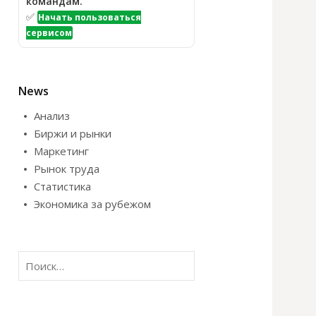
командам.
✅
Начать пользоваться
сервисом
News
Анализ
Биржи и рынки
Маркетинг
Рынок труда
Статистика
Экономика за рубежом
Н
а
й
т