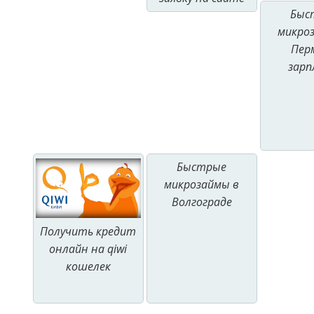
Быс
микро
Пер
зар
Быстрые
микрозаймы в
Волгограде
Получить кредит
онлайн на qiwi
кошелек